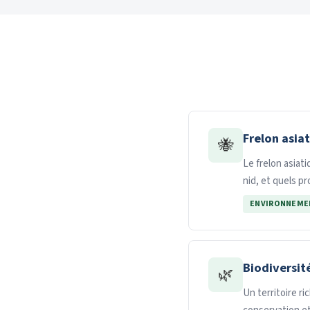
Frelon asia
🐝
Le frelon asiat
nid, et quels p
ENVIRONNEME
Biodiversité
🌿
Un territoire ri