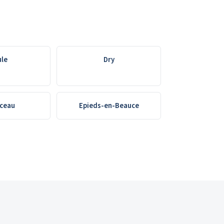
ule
Dry
rceau
Epieds-en-Beauce