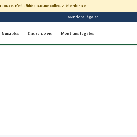
x et n'est affilié à aucune collectivité territoriale.
Mentions légales
Nuisibles
Cadre de vie
Mentions légales
 au cœur du Loiret
à Cléry-Saint-
ndez-vous.