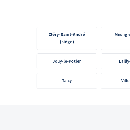
Cléry-Saint-André
Meung-s
(siège)
Jouy-le-Potier
Lailly
Talcy
Vill