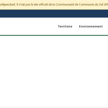
ndépendant. Il n'est pas le site officiel de la Communauté de Communes du Val d'Ardou
Territoire
Environnement
CLÉRY-SAINT-ANDRÉ · LOIRET · CENTRE-VAL DE LOIRE
un territoire de caractère
et Val de Loire, découvrez un territoire rural dynamique basé 
x portes d'Orléans. Patrimoine, nature et qualité de vie au re