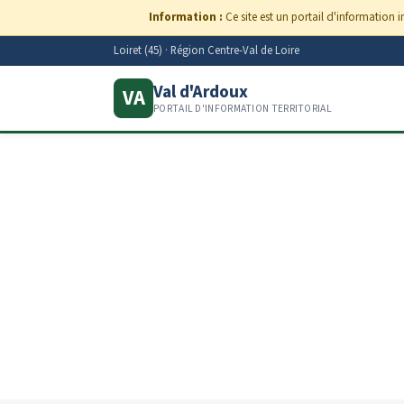
Information :
Ce site est un portail d'information i
Loiret (45) · Région Centre-Val de Loire
Val d'Ardoux
VA
PORTAIL D'INFORMATION TERRITORIAL
Le Val d'Ardoux, 
Entre Beauce 
André, au